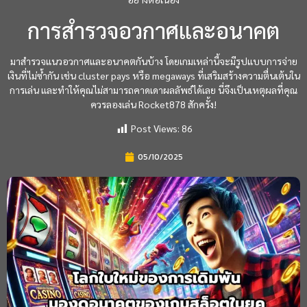
การสำรวจอวกาศและอนาคต
มาสำรวจแนวอวกาศและอนาคตกันบ้าง โดยเกมเหล่านี้จะมีรูปแบบการจ่าย
เงินที่ไม่ซ้ำกัน เช่น cluster pays หรือ megaways ที่เสริมสร้างความตื่นเต้นใน
การเล่น และทำให้คุณไม่สามารถคาดเดาผลลัพธ์ได้เลย นี่จึงเป็นเหตุผลที่คุณ
ควรลองเล่น Rocket878 สักครั้ง!
Post Views:
86
05/10/2025