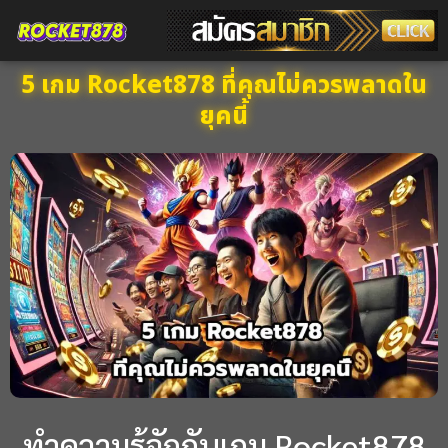
5 เกม Rocket878 ที่คุณไม่ควรพลาดใน
ยุคนี้
ทำความรู้จักกับเกม Rocket878