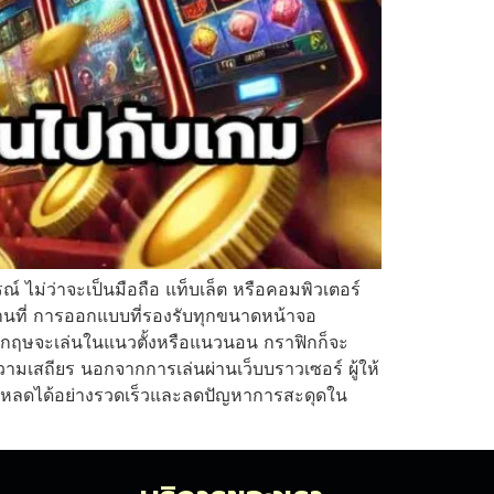
์ ไม่ว่าจะเป็นมือถือ แท็บเล็ต หรือคอมพิวเตอร์
านที่ การออกแบบที่รองรับทุกขนาดหน้าจอ
อังกฤษจะเล่นในแนวตั้งหรือแนวนอน กราฟิกก็จะ
ามเสถียร นอกจากการเล่นผ่านเว็บบราวเซอร์ ผู้ให้
กมโหลดได้อย่างรวดเร็วและลดปัญหาการสะดุดใน