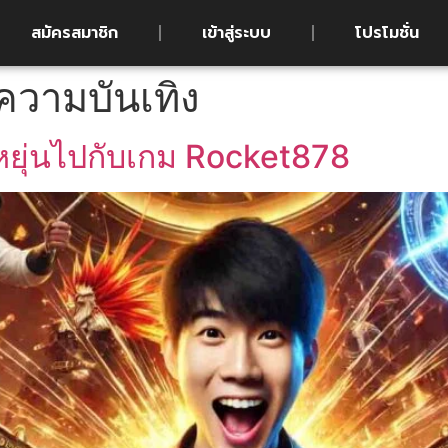
สมัครสมาชิก
เข้าสู่ระบบ
โปรโมชั่น
วามบันเทิง
ดหยุ่นไปกับเกม Rocket878